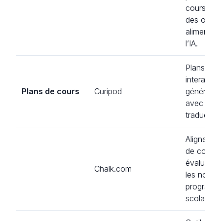
cours grâ
des outils
alimentés
l’IA.
Plans de 
interactifs
Plans de cours
Curipod
générés pa
avec activ
traduction
Aligne les
de cours e
évaluatio
Chalk.com
les norme
program
scolaire.