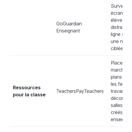
Surveille 
écrans de
élèves, gè
GoGuardian
distractio
Enseignant
ligne et 
une navig
ciblée.
Place de
marché po
plans de 
les feuille
Ressources
TeachersPayTeachers
travail et 
pour la classe
décoratio
salles de 
créés par 
enseignan