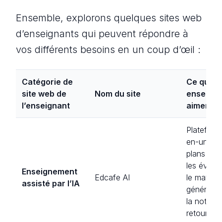
Ensemble, explorons quelques sites web
d’enseignants qui peuvent répondre à
vos différents besoins en un coup d’œil :
Catégorie de
Ce que l
site web de
Nom du site
enseigna
l’enseignant
aimeraie
Plateform
en-un pou
plans de 
les évalua
Enseignement
Edcafe AI
le matérie
assisté par l’IA
généré par
la notatio
retour