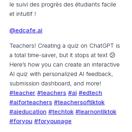
le suivi des progrès des étudiants facile
et intuitif !
@edcafe.ai
Teachers! Creating a quiz on ChatGPT is
a total time-saver, but it stops at text 😕
Here’s how you can create an interactive
AI quiz with personalized AI feedback,
submission dashboard, and more!
#teacher
#teachers
#ai
#edtech
#aiforteachers
#teachersoftiktok
#aieducation
#techtok
#learnontiktok
#foryou
#foryoupage