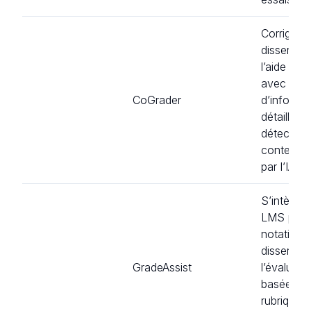
Corrigeur
dissertati
l’aide de l
avec un r
CoGrader
d’informa
détaillé e
détection
contenu 
par l’IA.
S’intègre
LMS pour
notation 
dissertati
GradeAssist
l’évaluati
basée sur
rubriques 