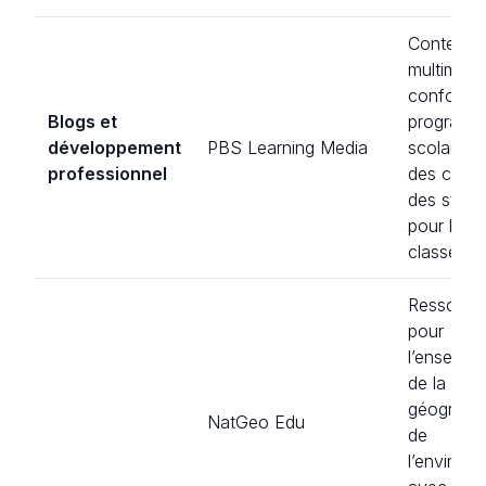
Contenu
multimédi
conforme
Blogs et
program
développement
PBS Learning Media
scolaire 
professionnel
des conse
des strat
pour la sa
classe.
Ressourc
pour
l’enseign
de la
géographi
NatGeo Edu
de
l’environ