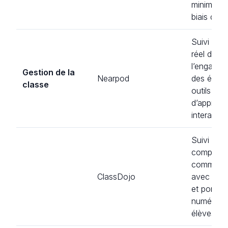
minimisat
biais de l’
Suivi en 
réel de
l’engagem
Gestion de la
Nearpod
des élève
classe
outils
d’apprent
interactifs
Suivi des
comporte
communic
ClassDojo
avec les 
et portfol
numériqu
élèves.