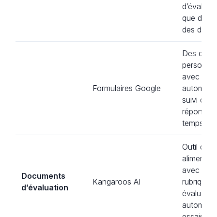
d’évaluati
que des q
des devoi
Des quiz
personnal
avec nota
Formulaires Google
automatiq
suivi des
réponses
temps réel
Outil de n
alimenté p
avec des
Documents
Kangaroos AI
rubriques
d’évaluation
évaluatio
automatis
essais.