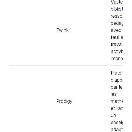
Vaste
bibliothè
ressource
pédagogi
Twinkl
avec des
feuilles d
travail et
activités
imprimabl
Plateform
d’apprent
par le jeu
les
Prodigy
mathémat
et l’angla
un
enseigne
adapté.