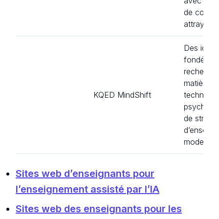
avec des 
de cours
attrayants
Des idées
fondées s
recherche
matière d
KQED MindShift
technolog
psycholog
de stratég
d’enseig
modernes
Sites web d’enseignants pour
l’enseignement assisté par l’IA
Sites web des enseignants pour les