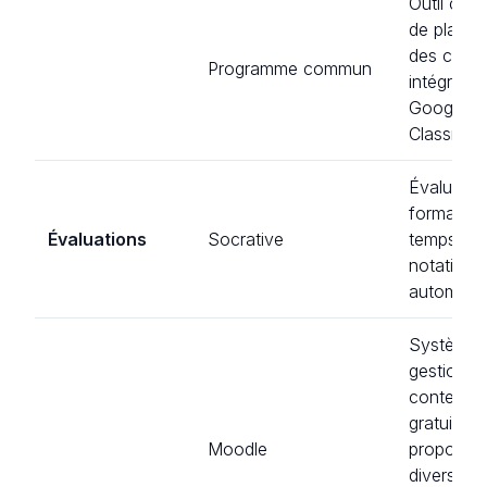
Outil conv
de planifi
des cour
Programme commun
intégratio
Google
Classroo
Évaluatio
formative
Évaluations
Socrative
temps rée
notation
automatiq
Système 
gestion d
contenu 
gratuit
Moodle
proposan
divers out