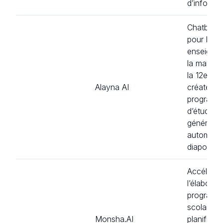
d’informat
Chatbot d
pour les
enseignan
la materne
la 12e an
Alayna AI
créateur 
programm
d’études,
génératio
automati
diapositiv
Accélère
l’élaborat
programm
scolaires 
Monsha.AI
planificat