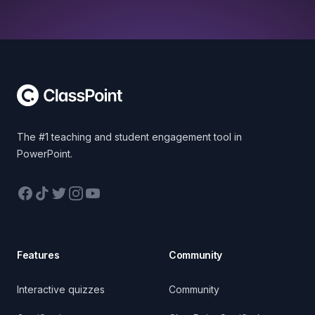
Footer
The #1 teaching and student engagement tool in
PowerPoint.
Facebook
TikTok
Twitter
Instagram
YouTube
Features
Community
Interactive quizzes
Community