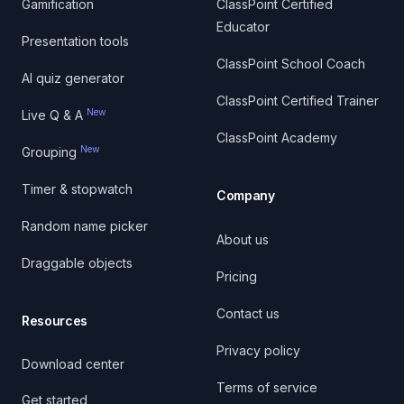
Gamification
ClassPoint Certified
Educator
Presentation tools
ClassPoint School Coach
AI quiz generator
ClassPoint Certified Trainer
New
Live Q & A
ClassPoint Academy
New
Grouping
Timer & stopwatch
Company
Random name picker
About us
Draggable objects
Pricing
Contact us
Resources
Privacy policy
Download center
Terms of service
Get started