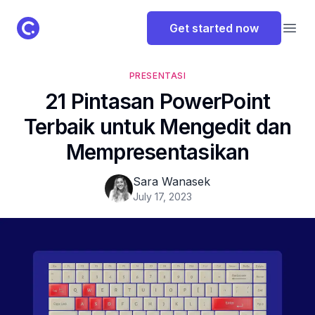
ClassPoint Logo
Get started now
Open
PRESENTASI
21 Pintasan PowerPoint
Terbaik untuk Mengedit dan
Mempresentasikan
Sara Wanasek
July 17, 2023