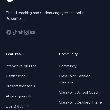
The #1 teaching and student engagement tool in
PowerPoint.
Facebook
TikTok
Twitter
Instagram
YouTube
Features
Community
Interactive quizzes
Community
Gamification
ClassPoint Certified
Educator
Presentation tools
ClassPoint School Coach
AI quiz generator
ClassPoint Certified Trainer
New
Live Q & A