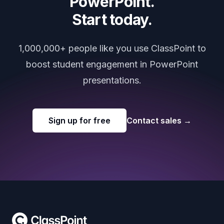
PowerPoint.
Start today.
1,000,000+ people like you use ClassPoint to
boost student engagement in PowerPoint
presentations.
Sign up for free
Contact sales
→
Footer