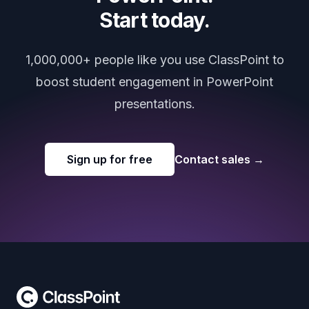
Start today.
1,000,000+ people like you use ClassPoint to
boost student engagement in PowerPoint
presentations.
Sign up for free
Contact sales
→
Footer