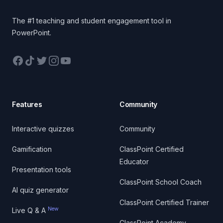
The #1 teaching and student engagement tool in
PowerPoint.
Facebook
TikTok
Twitter
Instagram
YouTube
Features
Community
Interactive quizzes
Community
Gamification
ClassPoint Certified
Educator
Presentation tools
ClassPoint School Coach
AI quiz generator
ClassPoint Certified Trainer
New
Live Q & A
ClassPoint Academy