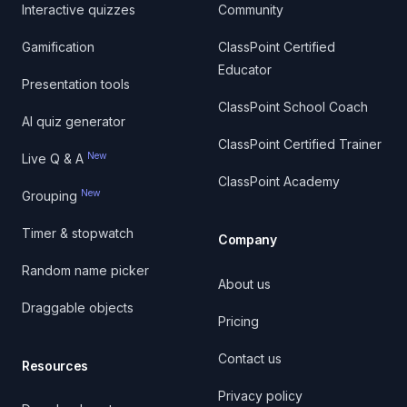
Interactive quizzes
Community
Gamification
ClassPoint Certified
Educator
Presentation tools
ClassPoint School Coach
AI quiz generator
ClassPoint Certified Trainer
New
Live Q & A
ClassPoint Academy
New
Grouping
Timer & stopwatch
Company
Random name picker
About us
Draggable objects
Pricing
Contact us
Resources
Privacy policy