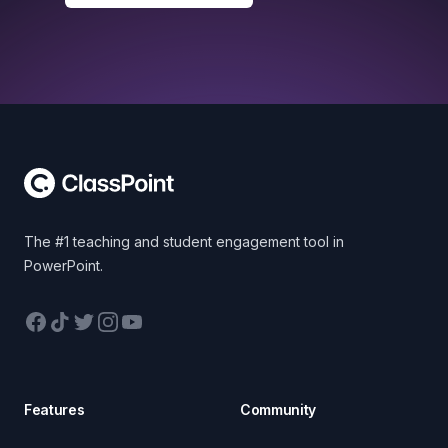
Footer
The #1 teaching and student engagement tool in
PowerPoint.
Facebook
TikTok
Twitter
Instagram
YouTube
Features
Community