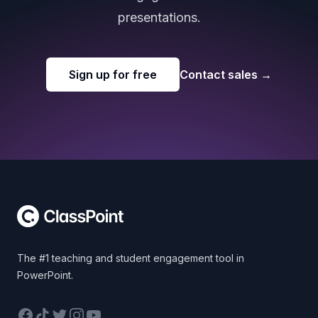
presentations.
Sign up for free
Contact sales
→
Footer
The #1 teaching and student engagement tool in
PowerPoint.
Facebook
TikTok
Twitter
Instagram
YouTube