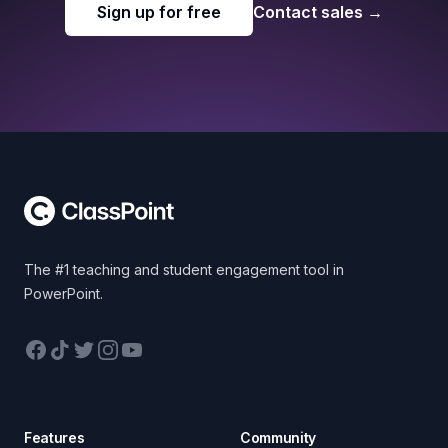
Sign up for free
Contact sales
→
Footer
The #1 teaching and student engagement tool in
PowerPoint.
Facebook
TikTok
Twitter
Instagram
YouTube
Features
Community