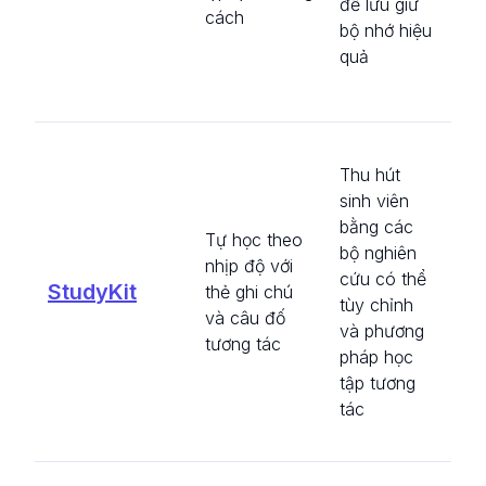
để lưu giữ
cách
liệ
bộ nhớ hiệu
cư
quả
họ
hợ
Gi
Thu hút
có
sinh viên
tạ
bằng các
ch
Tự học theo
bộ nghiên
cá
nhịp độ với
cứu có thể
ph
StudyKit
thẻ ghi chú
tùy chỉnh
cộ
và câu đố
và phương
vớ
tương tác
pháp học
si
tập tương
th
tác
sự 
củ