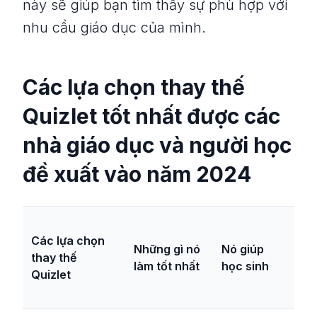
này sẽ giúp bạn tìm thấy sự phù hợp với
nhu cầu giáo dục của mình.
Các lựa chọn thay thế
Quizlet tốt nhất được các
nhà giáo dục và người học
đề xuất vào năm 2024
nh
Các lựa chọn
nà
Những gì nó
Nó giúp
thay thế
gi
làm tốt nhất
học sinh
Quizlet
vi
th