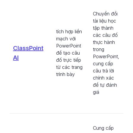
tạ
Chuyển đổi
hỏi
tài liệu học
ng
tập thành
dự
tích hợp liền
các câu đố
các
mạch với
thực hành
bà
PowerPoint
ClassPoint
trong
và 
để tạo câu
PowerPoint,
hợ
AI
đố trực tiếp
cung cấp
ch
từ các trang
câu trả lời
và
trình bày
chính xác
bài
để tự đánh
trì
giá
tư
tro
gi
Ch
Cung cấp
giá