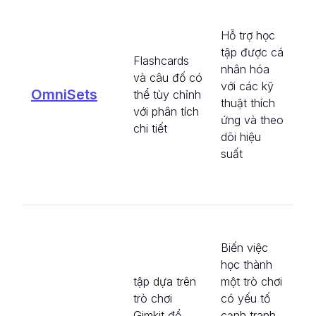
Cu
ph
Hỗ trợ học
dữ 
tập được cá
thờ
Flashcards
nhân hóa
th
và câu đố có
với các kỹ
hư
OmniSets
thể tùy chỉnh
thuật thích
dẫ
với phân tích
ứng và theo
cá
chi tiết
dõi hiệu
hó
suất
tạ
câ
tù
Gi
có
Biến việc
tạ
học thành
câ
tập dựa trên
một trò chơi
dự
trò chơi
có yếu tố
trò
Gimkit để
cạnh tranh,