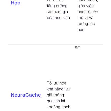
Học
tù
tăng cường
giúp việc
và
sự tham gia
học trở nên
dõi
của học sinh
thú vị và
su
tương tác
họ
hơn
tro
gi
Sử
dụ
lạ
cá
Tối ưu hóa
gi
khả năng lưu
si
NeuraCache
giữ thông
tậ
qua lặp lại
mi
khoảng cách
với