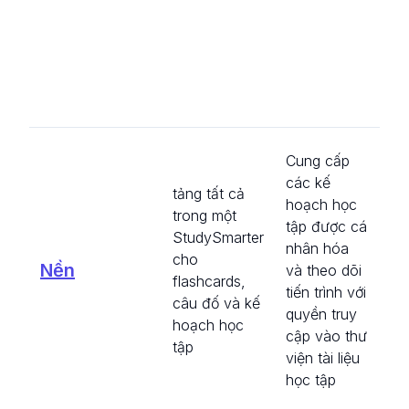
fl
và
dõi
Hỗ
Cung cấp
ph
các kế
tảng tất cả
cô
hoạch học
trong một
nh
tập được cá
StudySmarter
th
nhân hóa
cho
tiế
Nền
và theo dõi
flashcards,
tạo
tiến trình với
câu đố và kế
họ
quyền truy
hoạch học
tù
cập vào thư
tập
để
viện tài liệu
cư
học tập
cộ