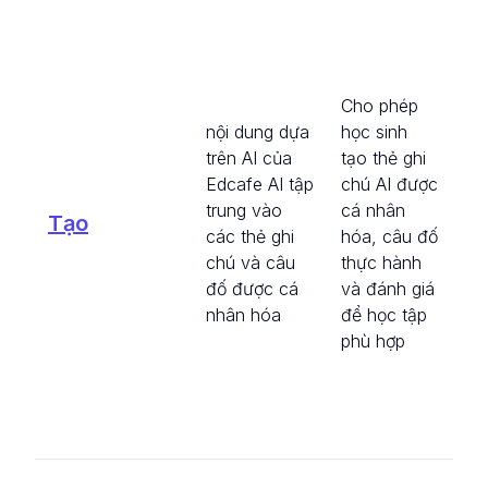
Gi
vi
cá
đá
Cho phép
câ
nội dung dựa
học sinh
bà
trên AI của
tạo thẻ ghi
tr
Edcafe AI tập
chú AI được
hiể
trung vào
cá nhân
Tạo
ch
các thẻ ghi
hóa, câu đố
cá
chú và câu
thực hành
nh
đố được cá
và đánh giá
ch
nhân hóa
để học tập
cá
phù hợp
và
du
kh
nh
Tự