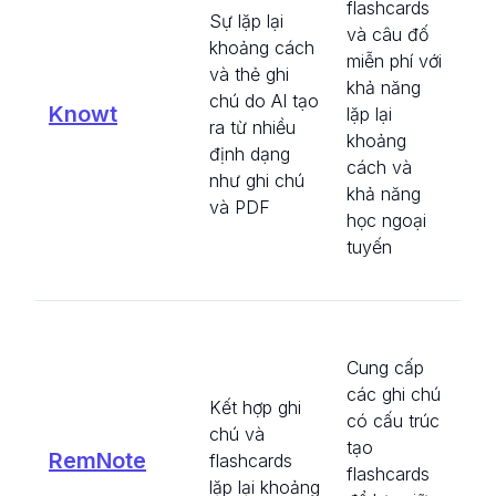
flashcards
gi
Sự lặp lại
và câu đố
đố
khoảng cách
miễn phí với
dõ
và thẻ ghi
khả năng
tiế
chú do AI tạo
Knowt
lặp lại
củ
ra từ nhiều
khoảng
sin
định dạng
cách và
độ
như ghi chú
khả năng
ch
và PDF
học ngoại
đổi
tuyến
ch
câ
Gi
có
Cung cấp
th
các ghi chú
Kết hợp ghi
sự 
có cấu trúc
chú và
củ
tạo
RemNote
flashcards
si
flashcards
lặp lại khoảng
chi