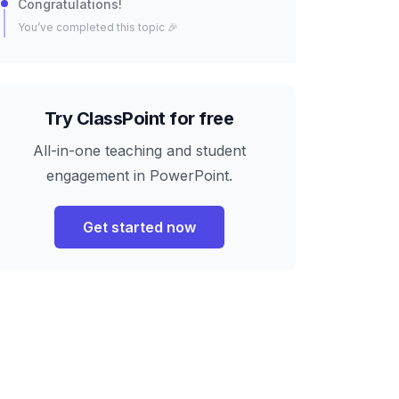
Congratulations!
You’ve completed this topic 🎉
Try ClassPoint for free
All-in-one teaching and student
engagement in PowerPoint.
Get started now