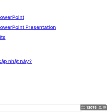
PowerPoint
PowerPoint Presentation
lts
cập nhật này?