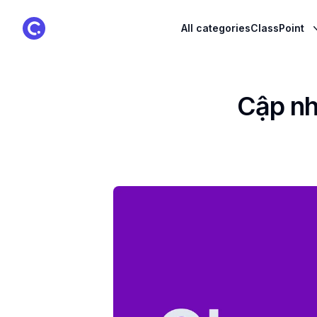
ClassPoint Logo
All categories
ClassPoint
Cập nh