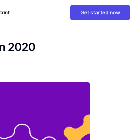
Get started now
 trình
ăm 2020