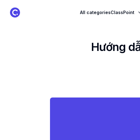
ClassPoint Logo
All categories
ClassPoint
Hướng dẫn