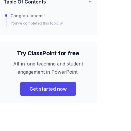
Table Of Contents
Congratulations!
You’ve completed this topic 🎉
Try ClassPoint for free
All-in-one teaching and student
engagement in PowerPoint.
Get started now