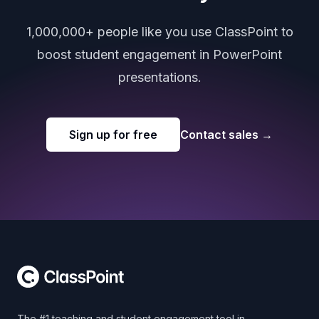
1,000,000+ people like you use ClassPoint to
boost student engagement in PowerPoint
presentations.
Sign up for free
Contact sales
→
Footer
The #1 teaching and student engagement tool in