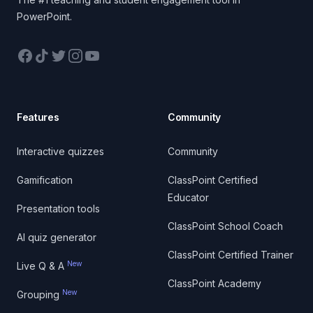
PowerPoint.
Facebook
TikTok
Twitter
Instagram
YouTube
Features
Community
Interactive quizzes
Community
Gamification
ClassPoint Certified
Educator
Presentation tools
ClassPoint School Coach
AI quiz generator
ClassPoint Certified Trainer
New
Live Q & A
ClassPoint Academy
New
Grouping