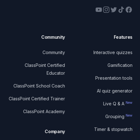
YouTube
Instagram
Twitter
Facebook
TikTok
Community
Features
Community
Interactive quizzes
ClassPoint Certified
Gamification
Educator
Presentation tools
ClassPoint School Coach
AI quiz generator
ClassPoint Certified Trainer
New
Live Q & A
ClassPoint Academy
New
Grouping
Timer & stopwatch
Company