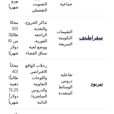
يورو
جماعية
التصويت
شهرياً
التفضيلي
تذاكر الخروج،
مجانًا
والتغذية
(50
التقييمات
الراجعة
طالبًا)،
سقراطيتف
التكوينية
الفورية،
من 9.99
السريعة
ووضع لعبة
دولار
سباق الفضاء
شهريًا
رحلات الواقع
مجاناً
الافتراضي
(40
تفاعلية
واللوحات
طالباً)،
دروس
نيربود
التعاونية
ذهبية من
الوسائط
والدروس
13.25
المتعددة
المباشرة/
دولاراً
الذاتية
شهرياً