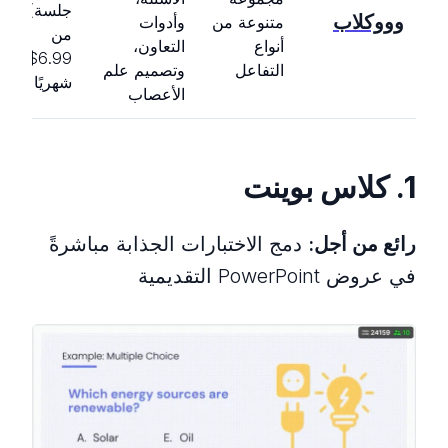
جلسة)،
وووكلاب
متنوعة من
وأدوات
من
أنواع
التعاون،
6.99$/
التفاعل
وتصميم علم
شهريًا
الأعصاب
1. كلاس بوينت
رائع من أجل:
دمج الاختبارات الجذابة مباشرةً
في عروض PowerPoint التقديمية