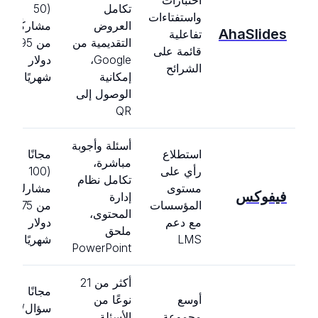
اختبارات
تكامل
(50
واستفتاءات
العروض
مشاركًا)،
AhaSlides
تفاعلية
التقديمية من
من 7.95
قائمة على
Google،
دولار
الشرائح
إمكانية
شهريًا
الوصول إلى
QR
أسئلة وأجوبة
استطلاع
مجانًا
مباشرة،
رأي على
(100
تكامل نظام
مستوى
مشارك)،
فيفوكس
إدارة
المؤسسات
من 7.75
المحتوى،
مع دعم
دولار
ملحق
LMS
شهريًا
PowerPoint
أكثر من 21
مجانًا (2
أوسع
نوعًا من
سؤال/
مجموعة
الأسئلة،