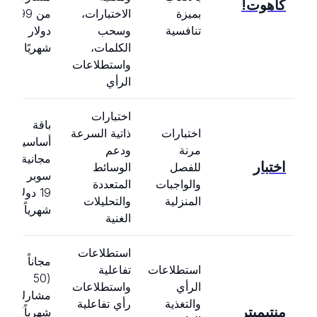
كاهوت!
بميزة
الاختبارات،
من 3.99
تنافسية
وسحب
دولار
الكلمات،
شهريًا
واستطلاعات
الرأي
اختبارات
باقة
اختبارات
ذاتية السرعة
أساسية
مرنة
ودعم
مجانية،
اختبار
للفصل
الوسائط
سوبر من
والواجبات
المتعددة
19 دولاراً
المنزلية
والتحليلات
شهرياً
الغنية
استطلاعات
مجاناً
استطلاعات
تفاعلية
(50
الرأي
واستطلاعات
مشارك/
والتغذية
رأي تفاعلية
منتيميتر
شهرياً)،