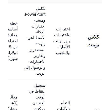
تكامل
PowerPoint،
ومنشئ
خطة
اختبارات
اختبارات
أساسية
الذكاء
واختبارات
مجانية،
كلاس
الاصطناعي،
باور بوينت
احترافية
ولوحة
بوينت
الأصلية
من 8
المتصدرين،
والتلعيب
دولارات
وتقارير
شهرياً
الاختبارات،
والوصول إلى
الويب
تسجيل
النقاط في
الوقت
مجانًا
التعلم
الحقيقي،
(40
بالألعاب
ومكتبة
مشاركًا)،