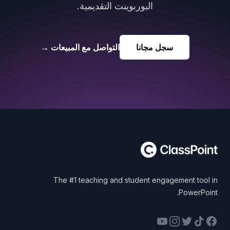
البوربوينت التقديمية.
سجل مجانا
التواصل مع المبيعات
→
Foote
The #1 teaching and student engagement tool in
PowerPoint.
YouTube
Instagram
Twitter
Facebook
TikTok