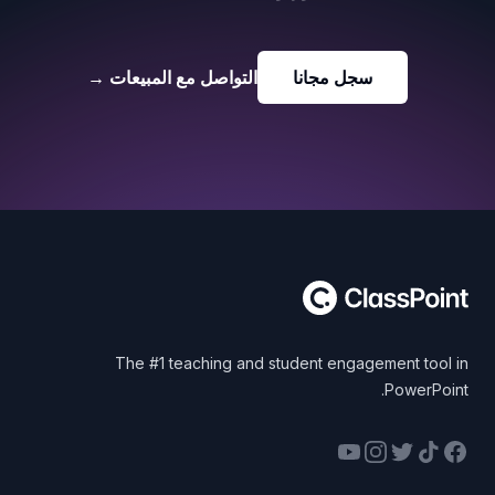
سجل مجانا
التواصل مع المبيعات
→
Foote
The #1 teaching and student engagement tool in
PowerPoint.
YouTube
Instagram
Twitter
Facebook
TikTok