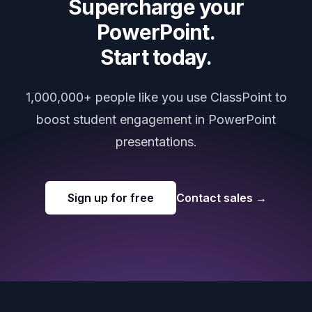
Supercharge your
PowerPoint.
Start today.
1,000,000+ people like you use ClassPoint to
boost student engagement in PowerPoint
presentations.
Sign up for free
Contact sales
→
Footer