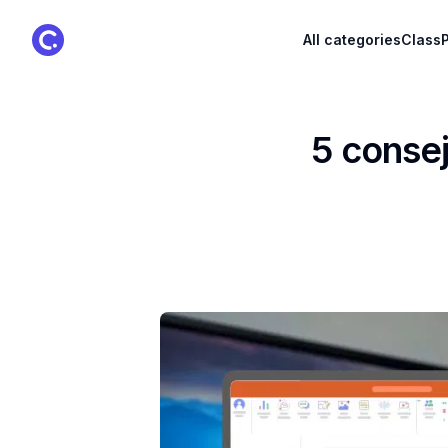
ClassPoint Logo
All categories
ClassP
5 conse