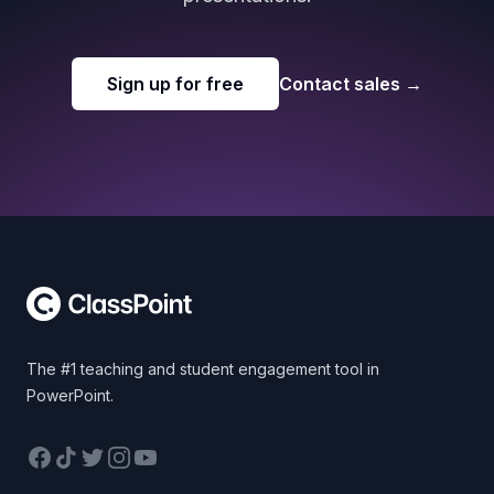
Sign up for free
Contact sales
→
Footer
The #1 teaching and student engagement tool in
PowerPoint.
Facebook
TikTok
Twitter
Instagram
YouTube