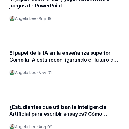
juegos de PowerPoint
Angela Lee
•
Sep 15
El papel de la IA en la enseñanza superior:
Cómo la IA está reconfigurando el futuro del
aprendizaje
Angela Lee
•
Nov 01
¿Estudiantes que utilizan la Inteligencia
Artificial para escribir ensayos? Cómo
gestionar eficazmente el uso de las
Angela Lee
•
Aug 09
tecnologías de la información entre los