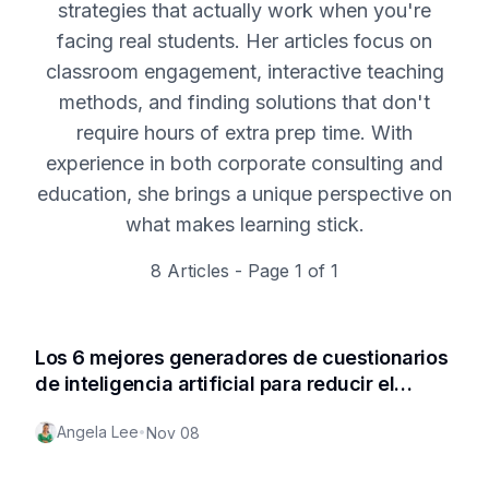
strategies that actually work when you're
facing real students. Her articles focus on
classroom engagement, interactive teaching
methods, and finding solutions that don't
require hours of extra prep time. With
experience in both corporate consulting and
education, she brings a unique perspective on
what makes learning stick.
8
Articles - Page
1
of
1
Los 6 mejores generadores de cuestionarios
de inteligencia artificial para reducir el
tiempo de preparación de los profesores en
Angela Lee
•
Nov 08
2024 (nueva actualización)