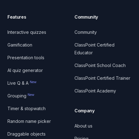
Features
Community
Interactive quizzes
Community
Gamification
ClassPoint Certified
Educator
Presentation tools
ClassPoint School Coach
AI quiz generator
ClassPoint Certified Trainer
New
Live Q & A
ClassPoint Academy
New
Grouping
Timer & stopwatch
Company
Random name picker
About us
Draggable objects
Pricing