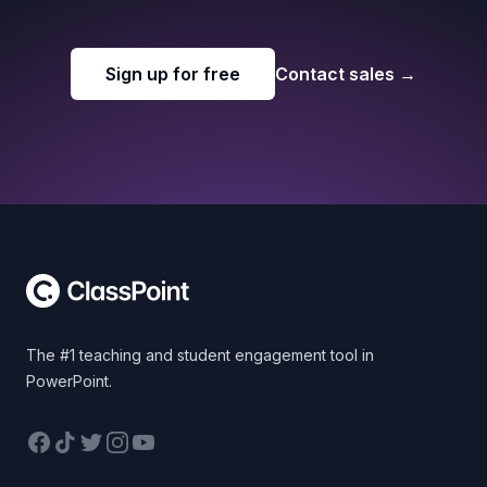
Sign up for free
Contact sales
→
Footer
The #1 teaching and student engagement tool in
PowerPoint.
Facebook
TikTok
Twitter
Instagram
YouTube