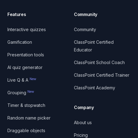
Features
Community
Interactive quizzes
Community
Gamification
ClassPoint Certified
Educator
Presentation tools
ClassPoint School Coach
AI quiz generator
ClassPoint Certified Trainer
New
Live Q & A
ClassPoint Academy
New
Grouping
Timer & stopwatch
Company
Random name picker
About us
Draggable objects
Pricing