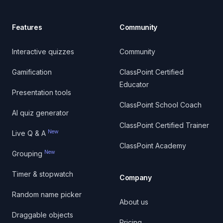
Features
Community
Interactive quizzes
Community
Gamification
ClassPoint Certified
Educator
Presentation tools
ClassPoint School Coach
AI quiz generator
ClassPoint Certified Trainer
New
Live Q & A
ClassPoint Academy
New
Grouping
Timer & stopwatch
Company
Random name picker
About us
Draggable objects
Pricing