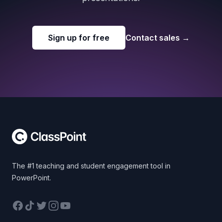
Sign up for free
Contact sales
→
Footer
The #1 teaching and student engagement tool in
PowerPoint.
Facebook
TikTok
Twitter
Instagram
YouTube