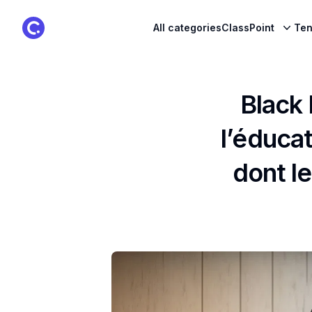
ClassPoint Logo
All categories
ClassPoint
Ten
Black 
l’éducat
dont l