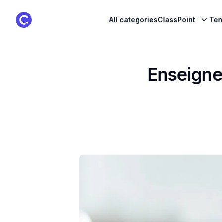
ClassPoint Logo
All categories
ClassPoint
Ten
Enseigne