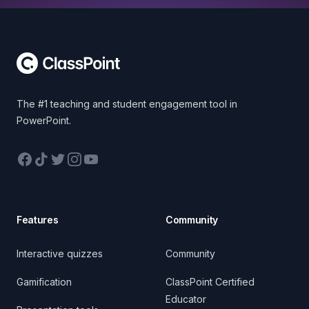
Footer
The #1 teaching and student engagement tool in
PowerPoint.
Facebook
TikTok
Twitter
Instagram
YouTube
Features
Community
Interactive quizzes
Community
Gamification
ClassPoint Certified
Educator