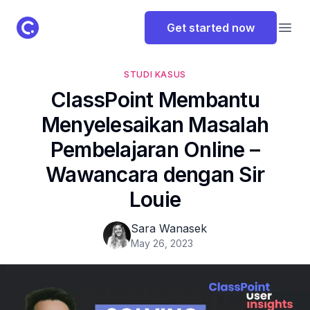
ClassPoint Logo
Get started now
Open
STUDI KASUS
ClassPoint Membantu
Menyelesaikan Masalah
Pembelajaran Online –
Wawancara dengan Sir
Louie
Sara Wanasek
May 26, 2023