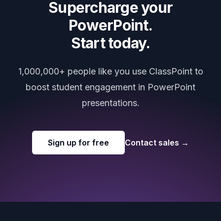
Supercharge your
PowerPoint.
Start today.
1,000,000+ people like you use ClassPoint to
boost student engagement in PowerPoint
presentations.
Sign up for free
Contact sales
→
Footer