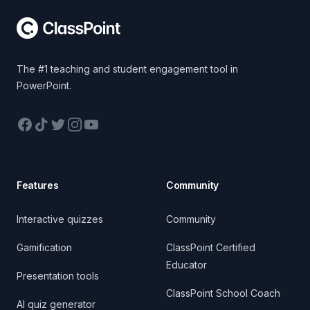
The #1 teaching and student engagement tool in
PowerPoint.
Facebook
TikTok
Twitter
Instagram
YouTube
Features
Community
Interactive quizzes
Community
Gamification
ClassPoint Certified
Educator
Presentation tools
ClassPoint School Coach
AI quiz generator