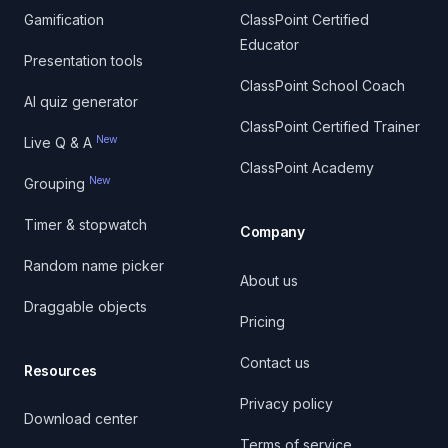
Gamification
ClassPoint Certified
Educator
Presentation tools
ClassPoint School Coach
AI quiz generator
ClassPoint Certified Trainer
New
Live Q & A
ClassPoint Academy
New
Grouping
Timer & stopwatch
Company
Random name picker
About us
Draggable objects
Pricing
Contact us
Resources
Privacy policy
Download center
Terms of service