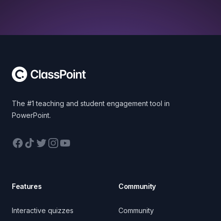
Footer
The #1 teaching and student engagement tool in
PowerPoint.
Facebook
TikTok
Twitter
Instagram
YouTube
Features
Community
Interactive quizzes
Community