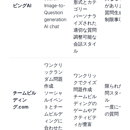
形式とカテ
ビングAI
Image-to-
があります
ゴリー
Question
質問生成の
パーソナラ
generation
制限事項
イズされた
AI chat
適切な質問
調整可能な
会話スタイ
ル
ワンクリ
ックラン
ワンクリッ
ダム問題
クでクイズ
作成
限られた質
問題作成
チームビル
ソーシャ
問スタイ
チームビル
ディン
ルイベン
ル
ディングの
グ.com
トとチー
一度に一つ
ゲームやア
ムビルデ
の質問
クティビテ
ィングに
ィが豊富
合わせた