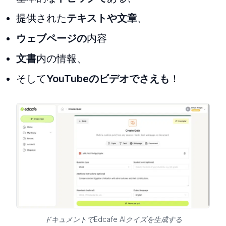
提供された
テキストや文章
、
ウェブページの
内容
文書
内の情報、
そして
YouTubeのビデオでさえも
！
ドキュメントでEdcafe AIクイズを生成する