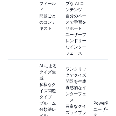
フィール
ブな AI コ
ド
ンテンツ
問題ごと
自分のペー
のコンテ
スで学習を
キスト
サポート
ユーザーフ
レンドリー
なインター
フェース
AI による
ワンクリッ
クイズ生
クでクイズ
成
問題を生成
多様なク
直感的なイ
イズ問題
ンターフェ
タイプ
ース
ブルーム
PowerPoint
豊富なクイ
分類法レ
ユーザー限
ズライブラ
ベル
定