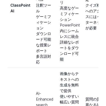
リ
ClassPoint
注釈ツー
クイズ機能
高度なゲー
AI
ル
へのアクセ
ミフィケー
ゲーミフ
スにはイン
ション
ィケーシ
ターネット
PowerPoint
ョン
が必要
内にシーム
ダウンロ
レスに統合
ード可能
詳細なレポ
な授業レ
ートをダウ
ポート
ンロード可
多言語対
能
応
画像からテ
キストへの
生成を無料
で提供
AI-
使いやすい
Enhanced
質問の質は
幅広い質問
search
異なる場合