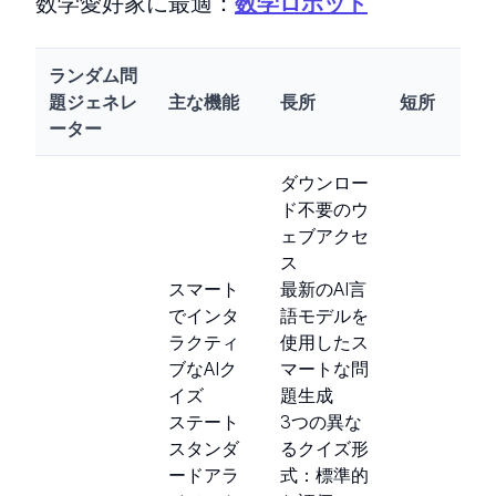
数学愛好家に最適：
数学ロボット
ランダム問
題ジェネレ
主な機能
長所
短所
ーター
ダウンロー
ド不要のウ
ェブアクセ
ス
スマート
最新のAI言
でインタ
語モデルを
ラクティ
使用したス
ブなAIク
マートな問
イズ
題生成
ステート
3つの異な
スタンダ
るクイズ形
ードアラ
式：標準的