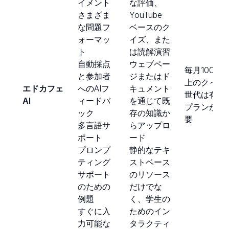
イメント
な評価、
さまざま
YouTube
な問題フ
ベースのク
ォーマッ
イズ、また
ト
は読解演習
自動採点
ウェブペー
毎月100以
と参加者
ジまたはド
上のクイズ
エドカフェ
へのAIフ
キュメント
世代は有料
AI
ィードバ
を通じて既
プランが必
ック
存の知識か
要
多言語サ
らアップロ
ポート
ード
プロンプ
静的なテキ
ティング
ストベース
サポート
のリソース
のための
だけでな
例題
く、学生の
すぐに入
ためのイン
力可能な
タラクティ