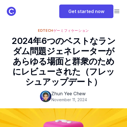
ClassPoint Logo
Get started now
Open
EDTECH
ゲーミフィケーション
2024年6つのベストなラン
ダム問題ジェネレーターが
あらゆる場面と群衆のため
にレビューされた（フレッ
シュアップデート）
Zhun Yee Chew
November 11, 2024