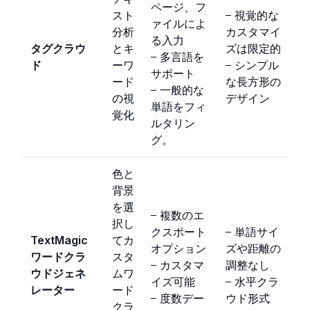
ページ、フ
スト
– 視覚的な
ァイルによ
分析
カスタマイ
る入力
タグクラウ
とキ
ズは限定的
– 多言語を
ド
ーワ
– シンプル
サポート
ード
な長方形の
– 一般的な
の視
デザイン
単語をフィ
覚化
ルタリン
グ。
色と
背景
を選
– 複数のエ
択し
クスポート
– 単語サイ
TextMagic
てカ
オプション
ズや距離の
ワードクラ
スタ
– カスタマ
調整なし
ウドジェネ
ムワ
イズ可能
– 水平クラ
レーター
ード
– 度数デー
ウド形式
クラ