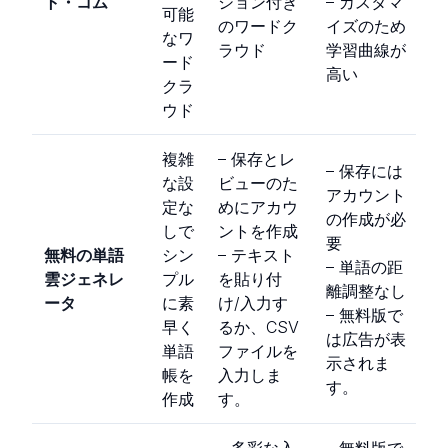
ト・コム
ション付き
– カスタマ
可能
のワードク
イズのため
なワ
ラウド
学習曲線が
ード
高い
クラ
ウド
複雑
– 保存とレ
– 保存には
な設
ビューのた
アカウント
定な
めにアカウ
の作成が必
しで
ントを作成
要
無料の単語
シン
– テキスト
– 単語の距
雲ジェネレ
プル
を貼り付
離調整なし
ータ
に素
け/入力す
– 無料版で
早く
るか、CSV
は広告が表
単語
ファイルを
示されま
帳を
入力しま
す。
作成
す。