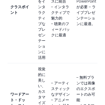
をイ
スに統合
PowerPoint
クラスポイ
ンタ
– インタラ
が必要 – ラ
ント
ラク
クティブで
イブプレゼ
ティ
魅力的
ンテーショ
ブな
– 聴衆のフ
ンに最適。
プレ
ィードバッ
ゼン
クに最適
テー
ショ
ンに
活用
視覚
的に
– 無料プラ
美し
– アーティ
ンでは画像
い、
スティック
のエクスポ
カス
ワードアー
なデザイン
ートのみ可
タマ
ト・ドッ
– アニメー
能
イズ