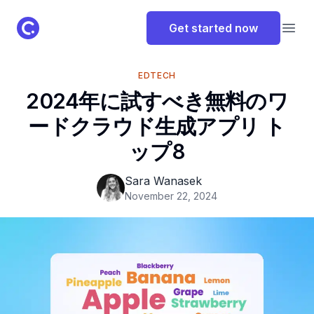
ClassPoint Logo
Get started now
Open
EDTECH
2024年に試すべき無料のワ
ードクラウド生成アプリ ト
ップ8
Sara Wanasek
November 22, 2024