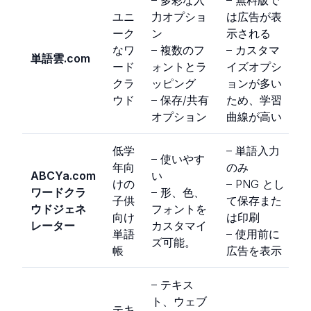
– 多彩な入
– 無料版で
ユニ
力オプショ
は広告が表
ーク
ン
示される
なワ
– 複数のフ
– カスタマ
単語雲.com
ード
ォントとラ
イズオプシ
クラ
ッピング
ョンが多い
ウド
– 保存/共有
ため、学習
オプション
曲線が高い
低学
– 単語入力
– 使いやす
年向
のみ
ABCYa.com
い
けの
– PNG とし
ワードクラ
– 形、色、
子供
て保存また
ウドジェネ
フォントを
向け
は印刷
レーター
カスタマイ
単語
– 使用前に
ズ可能。
帳
広告を表示
– テキス
ト、ウェブ
テキ