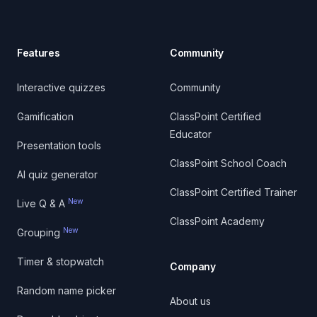
Features
Community
Interactive quizzes
Community
Gamification
ClassPoint Certified
Educator
Presentation tools
ClassPoint School Coach
AI quiz generator
ClassPoint Certified Trainer
New
Live Q & A
ClassPoint Academy
New
Grouping
Timer & stopwatch
Company
Random name picker
About us