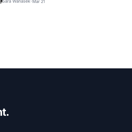
Sara Wanasek
•
Mar 21
t.