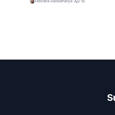
Febriana Ramadhanya
•
Apr 19
S