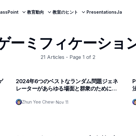
lassPoint
教育動向
教室のヒント
PresentationsJa
ゲーミフィケーショ
21
Articles - Page
1
of
2
ゲ
2024年6つのベストなランダム問題ジェネ
ッ
レーターがあらゆる場面と群衆のためにレ
ビューされた（フレッシュアップデート）
Zhun Yee Chew
•
Nov 11