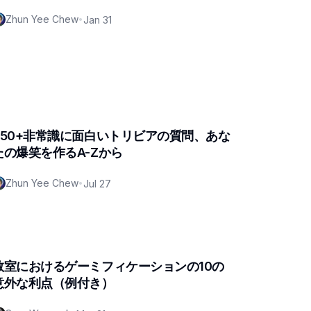
Zhun Yee Chew
•
Jan 31
350+非常識に面白いトリビアの質問、あな
たの爆笑を作るA-Zから
Zhun Yee Chew
•
Jul 27
教室におけるゲーミフィケーションの10の
意外な利点（例付き）