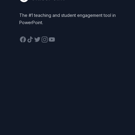
The #1 teaching and student engagement tool in
PowerPoint.
Facebook
TikTok
Twitter
Instagram
YouTube