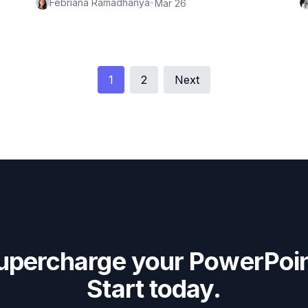
Febriana Ramadhanya
•
Mar 26
1
2
Next
upercharge your PowerPoin
Start today.