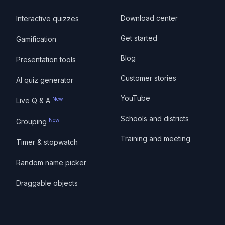
Download center
Interactive quizzes
Get started
Gamification
Blog
Presentation tools
Customer stories
AI quiz generator
YouTube
New
Live Q & A
Schools and districts
New
Grouping
Training and meeting
Timer & stopwatch
Random name picker
Draggable objects