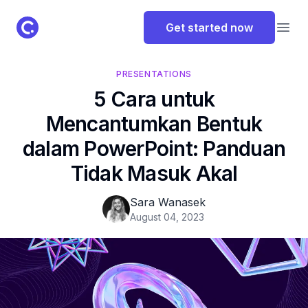
ClassPoint Logo
Get started now
Open
PRESENTATIONS
5 Cara untuk
Mencantumkan Bentuk
dalam PowerPoint: Panduan
Tidak Masuk Akal
Sara Wanasek
August 04, 2023