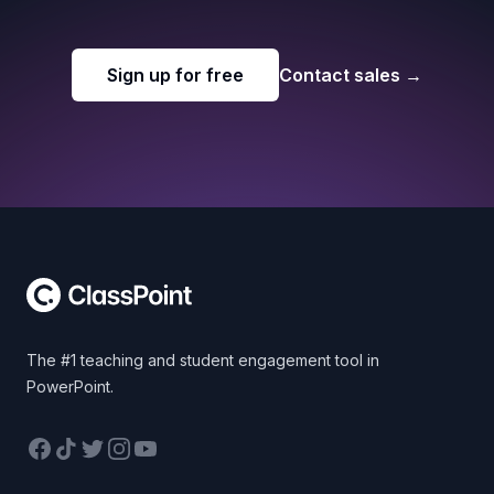
Sign up for free
Contact sales
→
Footer
The #1 teaching and student engagement tool in
PowerPoint.
Facebook
TikTok
Twitter
Instagram
YouTube