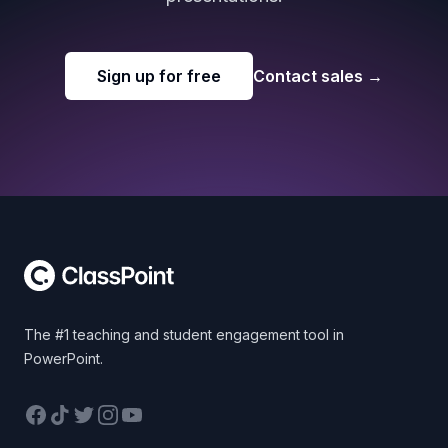
Sign up for free
Contact sales
→
Footer
The #1 teaching and student engagement tool in
PowerPoint.
Facebook
TikTok
Twitter
Instagram
YouTube