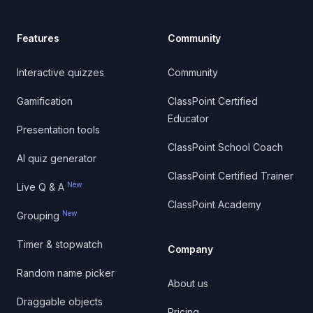
Features
Community
Interactive quizzes
Community
Gamification
ClassPoint Certified
Educator
Presentation tools
ClassPoint School Coach
AI quiz generator
ClassPoint Certified Trainer
New
Live Q & A
ClassPoint Academy
New
Grouping
Timer & stopwatch
Company
Random name picker
About us
Draggable objects
Pricing