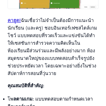
คาฮูต!
ฉันเชื่อว่าไม่จําเป็นต้องมีการแนะนํา
นักเรียน (และครู) ชอบอินเทอร์เฟซสไตล์เกม
โชว์ แบบทดสอบที่รวดเร็วและแข่งขันได้ทํา
ให้เซสชันการสํารวจความคิดเห็นใน
ห้องเรียนมีส่วนร่วมและมีพลังอย่างมาก ห้อง
สมุดขนาดใหญ่ของแบบทดสอบสําเร็จรูปยัง
ช่วยประหยัดเวลา โดยเฉพาะอย่างยิ่งในช่วง
สัปดาห์การสอนที่วุ่นวาย
คุณสมบัติที่สําคัญ:
โพ
ลตามเกม:
แบบทดสอบตามกําหนดเวลา