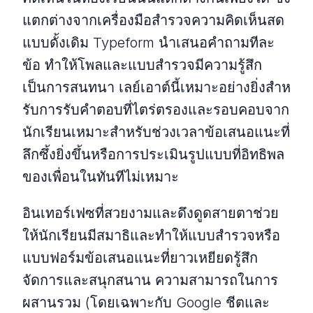
แตกต่างจากเครื่องมือสํารวจความคิดเห็นสด
แบบดั้งเดิม Typeform นําเสนอคําถามทีละ
ข้อ ทําให้โพลและแบบสํารวจมีความรู้สึก
เป็นการสนทนา เลย์เอาต์นี้เหมาะอย่างยิ่งสําห
รับการรับคําตอบที่ไตร่ตรองและรอบคอบจาก
นักเรียนเหมาะสําหรับช่วงเวลาข้อเสนอแนะที่
ลึกซึ้งยิ่งขึ้นหรือการประเมินรูปแบบที่อิทธิพล
ของเพื่อนในทันทีไม่เหมาะ
อินเทอร์เฟซที่สวยงามและดึงดูดสายตาช่วย
ให้นักเรียนมีสมาธิและทําให้แบบสํารวจหรือ
แบบฟอร์มข้อเสนอแนะที่ยาวเหยียดรู้สึก
จัดการและสนุกสนาน ความสามารถในการ
ผสานรวม (โดยเฉพาะกับ Google ชีตและ