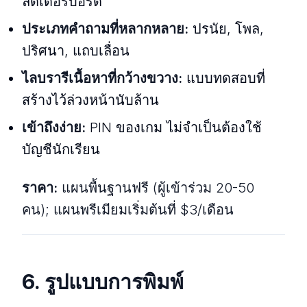
ลีดเดอร์บอร์ด
ประเภทคําถามที่หลากหลาย:
ปรนัย, โพล,
ปริศนา, แถบเลื่อน
ไลบรารีเนื้อหาที่กว้างขวาง:
แบบทดสอบที่
สร้างไว้ล่วงหน้านับล้าน
เข้าถึงง่าย:
PIN ของเกม ไม่จําเป็นต้องใช้
บัญชีนักเรียน
ราคา:
แผนพื้นฐานฟรี (ผู้เข้าร่วม 20-50
คน); แผนพรีเมียมเริ่มต้นที่ $3/เดือน
6. รูปแบบการพิมพ์