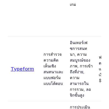
เกม
อินเทอร์เฟ
ซการสนท
การสํารวจ
นา, ความ
ฟรี (1
ความคิด
สมบูรณ์ของ
ตอบ/เ
เห็นเชิง
ภาพ, การเข้า
Typeform
แผนช
สนทนาและ
ถึงที่ง่าย,
เงินจ
แบบฟอร์ม
ความ
$25/เ
แบบโต้ตอบ
สามารถใน
การรวม, ลอ
จิกขั้นสูง
การประเมิน