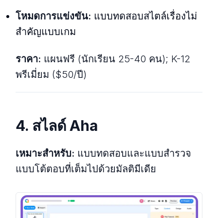
โหมดการแข่งขัน:
แบบทดสอบสไตล์เรื่องไม่
สําคัญแบบเกม
ราคา:
แผนฟรี (นักเรียน 25-40 คน); K-12
พรีเมี่ยม ($50/ปี)
4. สไลด์ Aha
เหมาะสําหรับ:
แบบทดสอบและแบบสํารวจ
แบบโต้ตอบที่เต็มไปด้วยมัลติมีเดีย