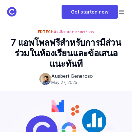
ClassPoint Logo
Get started now
Open
EDTECH
ตัวเลือกของบรรณาธิการ
7 แอพโพลฟรีสําหรับการมีส่วน
ร่วมในห้องเรียนและข้อเสนอ
แนะทันที
Ausbert Generoso
May 27, 2025