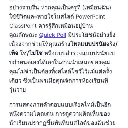
อย่างราบรื่น หากคุณเป็นครูที่ (เหมือนฉัน)
ใช้ชีวิตและหายใจในสไลด์ PowerPoint
ClassPoint ควรรู้สึกเหมือนอยู่บ้าน
คุณลักษณะ
Quick Poll
มีประโยชน์อย่างยิ่ง
เนื่องจากช่วยให้คุณสร้าง
โพลแบบปรนัย
จริง
/
เท็จ
ใช่
/ไม่ใช่
หรือแบบสํารวจแบบปรนัยแบ
บกําหนดเองได้เองในงานนําเสนอของคุณ
คุณไม่จําเป็นต้องทิ้งสไลด์โชว์ไว้แม้แต่ครั้ง
เดียว ซึ่งเป็นพรเมื่อคุณจัดการห้องเรียนที่
วุ่นวาย
การแสดงภาพคําตอบแบบเรียลไทม์เป็นอีก
หนึ่งความโดดเด่น การดูความคิดเห็นของ
นักเรียนปรากฏขึ้นทันทีบนสไลด์ของฉันช่วย