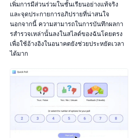
เพิ่มการมีส่วนร่วมในชั้นเรียนอย่างแท้จริง
และจุดประกายการอภิปรายที่น่าสนใจ
นอกจากนี้ ความสามารถในการบันทึกผลกา
รสํารวจเหล่านั้นลงในสไลด์ของฉันโดยตรง
เพื่อใช้อ้างอิงในอนาคตยังช่วยประหยัดเวลา
ได้มาก