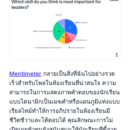
Mentimeter
กลายเป็นสิ่งที่ฉันไปอย่างรวด
เร็วสําหรับโพลในห้องเรียนที่น่าสนใจ ความ
สามารถในการแสดงภาพคําตอบของนักเรียน
แบบไดนามิกเป็นเมฆคําหรือแผนภูมิแท่งแบบ
เรียลไทม์ทําให้การอภิปรายในห้องเรียนมี
ชีวิตชีวาและโต้ตอบได้ คุณลักษณะการไม่
เปิดเผยตัวตนยังสนับสนุนให้นักเรียนที่ขี้อาย