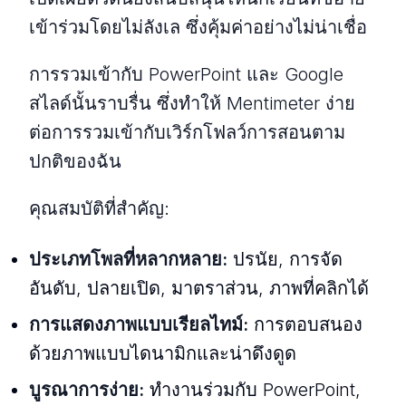
เข้าร่วมโดยไม่ลังเล ซึ่งคุ้มค่าอย่างไม่น่าเชื่อ
การรวมเข้ากับ PowerPoint และ Google
สไลด์นั้นราบรื่น ซึ่งทําให้ Mentimeter ง่าย
ต่อการรวมเข้ากับเวิร์กโฟลว์การสอนตาม
ปกติของฉัน
คุณสมบัติที่สําคัญ:
ประเภทโพลที่หลากหลาย:
ปรนัย, การจัด
อันดับ, ปลายเปิด, มาตราส่วน, ภาพที่คลิกได้
การแสดงภาพแบบเรียลไทม์:
การตอบสนอง
ด้วยภาพแบบไดนามิกและน่าดึงดูด
บูรณาการง่าย:
ทํางานร่วมกับ PowerPoint,