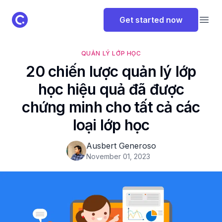
ClassPoint Logo
Get started now
Open
QUẢN LÝ LỚP HỌC
20 chiến lược quản lý lớp
học hiệu quả đã được
chứng minh cho tất cả các
loại lớp học
Ausbert Generoso
November 01, 2023