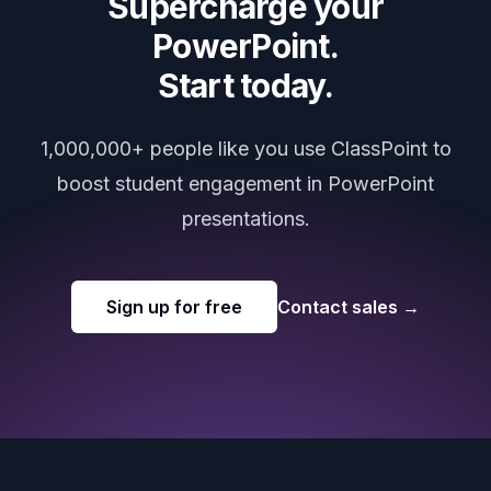
Supercharge your
PowerPoint.
Start today.
1,000,000+ people like you use ClassPoint to
boost student engagement in PowerPoint
presentations.
Sign up for free
Contact sales
→
Footer