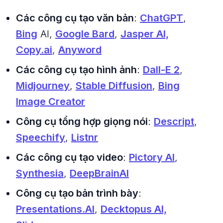
Các công cụ tạo văn bản
:
ChatGPT
,
Bing
AI,
Google Bard
,
Jasper AI,
Copy.ai
,
Anyword
Các công cụ tạo hình ảnh
:
Dall-E 2
,
Midjourney
,
Stable Diffusion
,
Bing
Image Creator
Công cụ tổng hợp giọng nói
:
Descript
,
Speechify
,
Listnr
Các công cụ tạo video
:
Pictory AI
,
Synthesia
,
DeepBrainAI
Công cụ tạo bản trình bày
:
Presentations.AI
,
Decktopus AI,