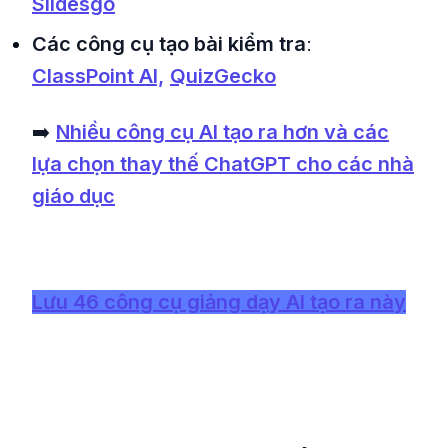
Slidesgo
Các công cụ tạo bài kiểm tra
:
ClassPoint AI,
QuizGecko
➡️
Nhiều công cụ AI tạo ra hơn và các
lựa chọn thay thế ChatGPT cho các nhà
giáo dục
Lưu 46 công cụ giảng dạy AI tạo ra này