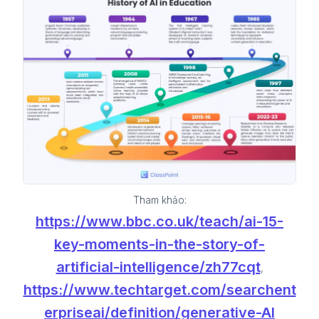
Tham khảo:
https://www.bbc.co.uk/teach/ai-15-
key-moments-in-the-story-of-
artificial-intelligence/zh77cqt
,
https://www.techtarget.com/searchent
erpriseai/definition/generative-AI