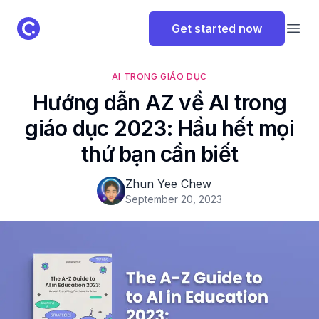
ClassPoint Logo
Get started now
Open
AI TRONG GIÁO DỤC
Hướng dẫn AZ về AI trong
giáo dục 2023: Hầu hết mọi
thứ bạn cần biết
Zhun Yee Chew
September 20, 2023