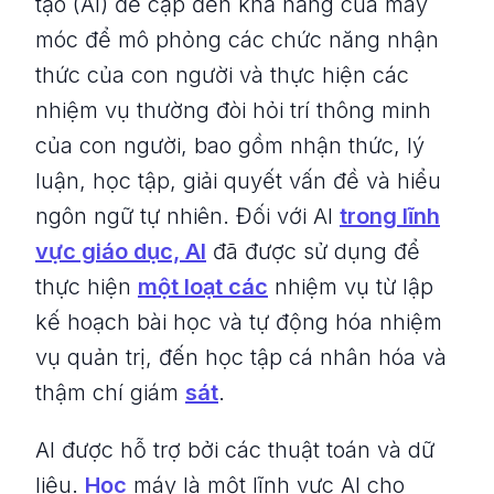
tạo (AI) đề cập đến khả năng của máy
móc để mô phỏng các chức năng nhận
thức của con người và thực hiện các
nhiệm vụ thường đòi hỏi trí thông minh
của con người, bao gồm nhận thức, lý
luận, học tập, giải quyết vấn đề và hiểu
ngôn ngữ tự nhiên. Đối với AI
trong lĩnh
vực giáo dục, AI
đã được sử dụng để
thực hiện
một loạt các
nhiệm vụ từ lập
kế hoạch bài học và tự động hóa nhiệm
vụ quản trị, đến học tập cá nhân hóa và
thậm chí giám
sát
.
AI được hỗ trợ bởi các thuật toán và dữ
liệu.
Học
máy là một lĩnh vực AI cho