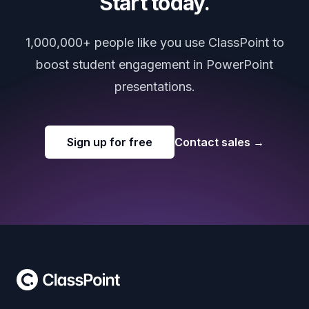
Start today.
1,000,000+ people like you use ClassPoint to
boost student engagement in PowerPoint
presentations.
Sign up for free
Contact sales
→
Footer