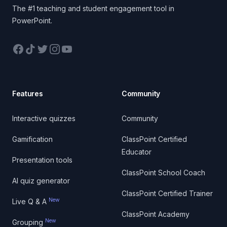
The #1 teaching and student engagement tool in
PowerPoint.
Facebook
TikTok
Twitter
Instagram
YouTube
Features
Community
Interactive quizzes
Community
Gamification
ClassPoint Certified
Educator
Presentation tools
ClassPoint School Coach
AI quiz generator
ClassPoint Certified Trainer
New
Live Q & A
ClassPoint Academy
New
Grouping