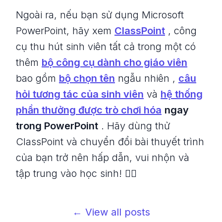
Ngoài ra, nếu bạn sử dụng Microsoft
PowerPoint, hãy xem
ClassPoint
, công
cụ thu hút sinh viên tất cả trong một có
thêm
bộ công cụ dành cho giáo viên
bao gồm
bộ chọn tên
ngẫu nhiên ,
câu
hỏi tương tác của sinh viên
và
hệ thống
phần thưởng được trò chơi hóa
ngay
trong PowerPoint
. Hãy dùng thử
ClassPoint và chuyển đổi bài thuyết trình
của bạn trở nên hấp dẫn, vui nhộn và
tập trung vào học sinh! 👇🏼
← View all posts