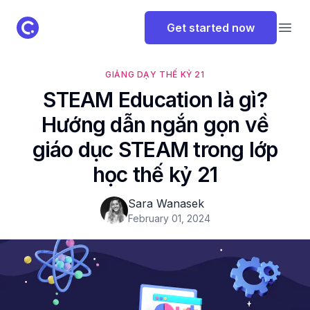
ClassPoint Logo
Get started now
Open
GIẢNG DẠY THẾ KỶ 21
STEAM Education là gì?
Hướng dẫn ngắn gọn về
giáo dục STEAM trong lớp
học thế kỷ 21
Sara Wanasek
February 01, 2024