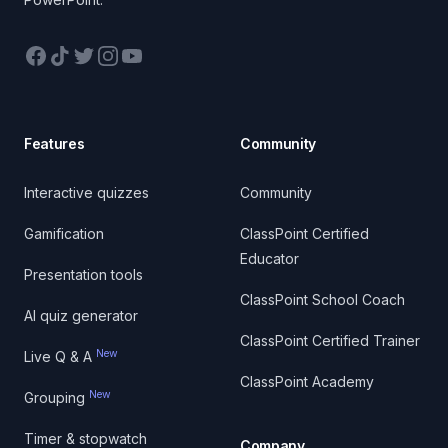
Facebook
TikTok
Twitter
Instagram
YouTube
Features
Community
Interactive quizzes
Community
Gamification
ClassPoint Certified
Educator
Presentation tools
ClassPoint School Coach
AI quiz generator
ClassPoint Certified Trainer
New
Live Q & A
ClassPoint Academy
New
Grouping
Timer & stopwatch
Company