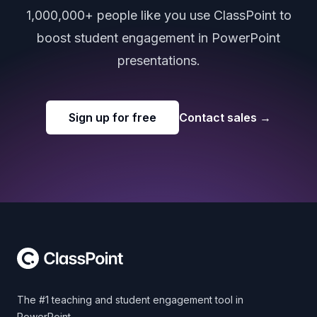
1,000,000+ people like you use ClassPoint to
boost student engagement in PowerPoint
presentations.
Sign up for free
Contact sales
→
Footer
The #1 teaching and student engagement tool in
PowerPoint.