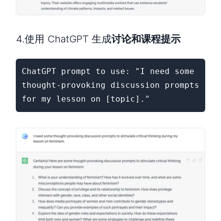
4.使用 ChatGPT 生成
讨论和课程提示
ChatGPT prompt to use: "I need some 
thought-provoking discussion prompts 
for my lesson on [topic]."