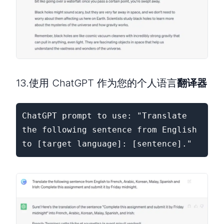
13.使用 ChatGPT 作为您的个人语言
翻译器
ChatGPT prompt to use: "Translate 
the following sentence from English 
to [target language]: [sentence]."