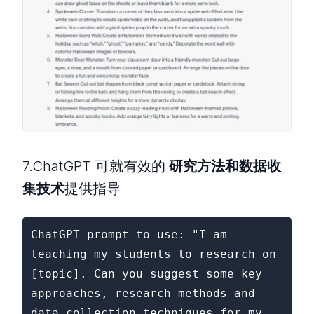
7.ChatGPT 可就有效的
研究方法和数据收
集技术
提供指导
ChatGPT prompt to use: "I am 
teaching my students to research on 
[topic]. Can you suggest some key 
approaches, research methods and 
data collection techniques for my 