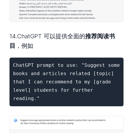
14.ChatGPT 可以提供全面的
推荐阅读书
目
，例如
ChatGPT prompt to use: "Suggest some 
books and articles related [topic] 
that I can recommend to my [grade 
level] students for further 
reading."