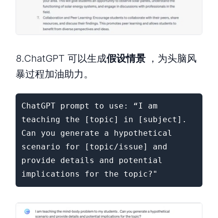
8.ChatGPT 可以生成
假设情景
，为头脑风
暴过程加油助力。
ChatGPT prompt to use: “I am 
teaching the [topic] in [subject]. 
Can you generate a hypothetical 
scenario for [topic/issue] and 
provide details and potential 
implications for the topic?"