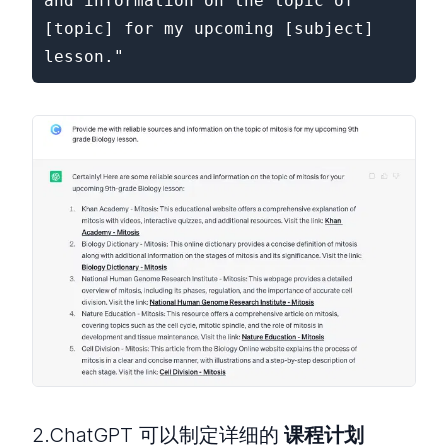
and information on the topic of 
[topic] for my upcoming [subject] 
lesson."
2.ChatGPT 可以制定详细的
课程计划