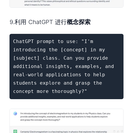
9.利用 ChatGPT 进行
概念探索
ChatGPT prompt to use: "I'm 
introducing the [concept] in my 
[subject] class. Can you provide 
additional insights, examples, and 
real-world applications to help 
students explore and grasp the 
concept more thoroughly?"