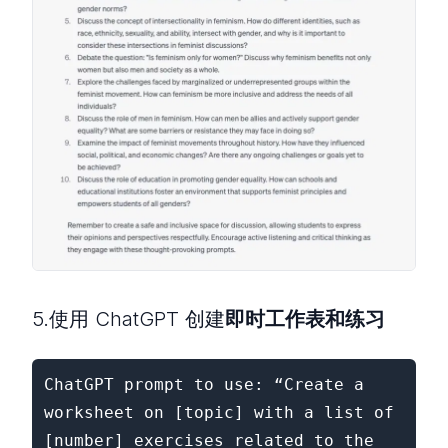
5.使用 ChatGPT 创建
即时工作表和练习
ChatGPT prompt to use: “Create a 
worksheet on [topic] with a list of 
[number] exercises related to the 