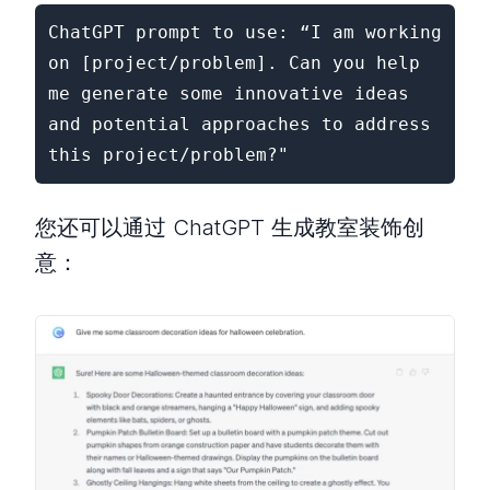
ChatGPT prompt to use: “I am working 
on [project/problem]. Can you help 
me generate some innovative ideas 
and potential approaches to address 
this project/problem?"
您还可以通过 ChatGPT 生成教室装饰创
意：