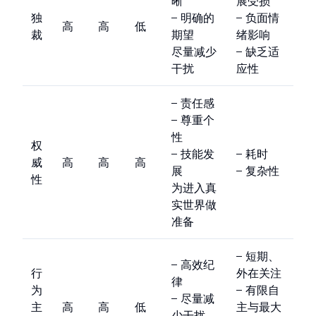
晰
展受损
独
– 明确的
– 负面情
高
高
低
裁
期望
绪影响
尽量减少
– 缺乏适
干扰
应性
– 责任感
– 尊重个
性
权
– 技能发
– 耗时
威
高
高
高
展
– 复杂性
性
为进入真
实世界做
准备
– 短期、
– 高效纪
行
外在关注
律
为
– 有限自
– 尽量减
主
高
高
低
主与最大
少干扰