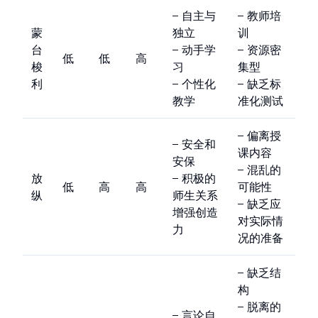
– 自主与
– 教师培
蒙
独立
训
台
– 动手学
– 资源密
低
低
高
梭
习
集型
利
– 个性化
– 缺乏标
教学
准化测试
– 偏离授
– 安全和
课内容
安保
– 混乱的
放
– 积极的
低
高
高
可能性
纵
师生关系
– 缺乏应
增强创造
对实际情
力
况的准备
– 缺乏结
构
– 脱离的
– 言论自