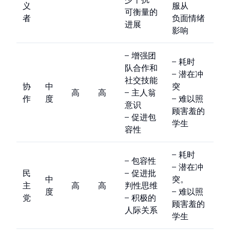
义
服从
可衡量的
者
负面情绪
进展
影响
– 增强团
– 耗时
队合作和
– 潜在冲
社交技能
协
中
突
高
高
– 主人翁
作
度
– 难以照
意识
顾害羞的
– 促进包
学生
容性
– 耗时
– 包容性
– 潜在冲
民
– 促进批
中
突。
主
高
高
判性思维
度
– 难以照
党
– 积极的
顾害羞的
人际关系
学生