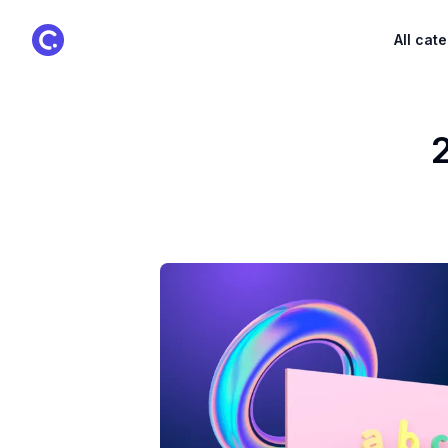
ClassPoint Logo
All cat