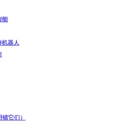
智能
持机器人
能
用错它们）