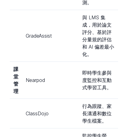
測。
與 LMS 集
成，用於論文
評分、基於評
GradeAssist
分量規的評估
和 AI 偏差最小
化。
課
即時學生參與
堂
Nearpod
度監控和互動
管
式學習工具。
理
行為跟蹤、家
ClassDojo
長溝通和數位
學生檔案。
監控學生螢