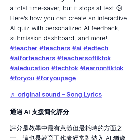
a total time-saver, but it stops at text 😕
Here’s how you can create an interactive
AI quiz with personalized AI feedback,
submission dashboard, and more!
#teacher
#teachers
#ai
#edtech
#aiforteachers
#teachersoftiktok
#aieducation
#techtok
#learnontiktok
#foryou
#foryoupage
♬ original sound – Song Lyrics
通過 AI 支援簡化評分
評分是教學中最有意義但最耗時的方面之
一。這也是教育工作者經常對納入 AI 猶豫