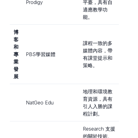
Prodigy
平臺，具有自
適應教學功
能。
博
客
課程一致的多
和
媒體內容，帶
專
PBS學習媒體
有課堂提示和
業
策略。
發
展
地理和環境教
育資源，具有
NatGeo Edu
引人入勝的課
程計劃。
Research 支援
的關於技術、