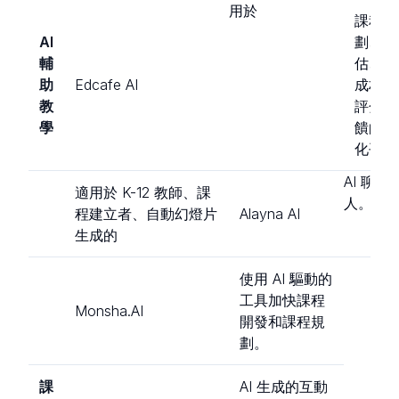
用於
課程計
AI
劃、評
輔
估、AI
助
Edcafe AI
成材料
教
評分和
學
饋的一
化平臺
AI 聊天
適用於 K-12 教師、課
人。
程建立者、自動幻燈片
Alayna AI
生成的
使用 AI 驅動的
工具加快課程
Monsha.AI
開發和課程規
劃。
課
AI 生成的互動