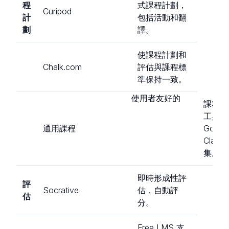
程
式課程計劃，
Curipod
計
包括活動和翻
劃
譯。
使課程計劃和
Chalk.com
評估與課程標
準保持一致。
使用者友好的
課程計
工具，
通用課程
Googl
Class
集成。
即時形成性評
評
Socrative
估，自動評
估
分。
Free LMS 支