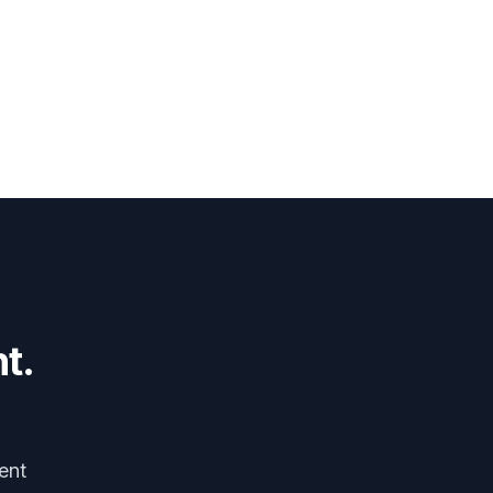
t.
ent