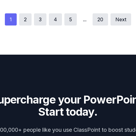
1
2
3
4
5
...
20
Next
upercharge your PowerPoin
Start today.
000,000+ people like you use ClassPoint to boost stud