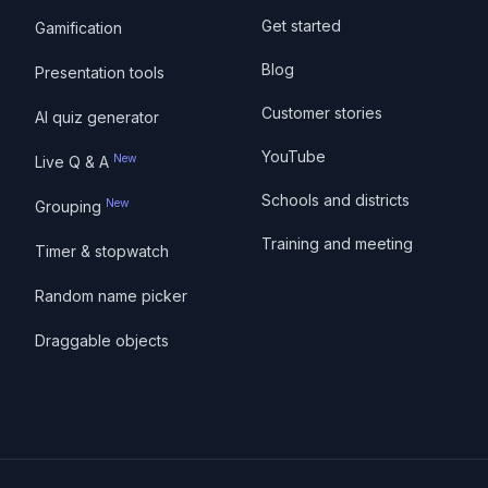
Get started
Gamification
Blog
Presentation tools
Customer stories
AI quiz generator
YouTube
New
Live Q & A
Schools and districts
New
Grouping
Training and meeting
Timer & stopwatch
Random name picker
Draggable objects