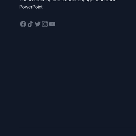
PowerPoint.
Facebook
TikTok
Twitter
Instagram
YouTube