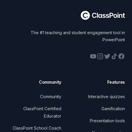
The #1 teaching and student engagement tool in
PowerPoint.
YouTube
Instagram
Twitter
Facebook
TikTok
Community
Features
Community
Interactive quizzes
ClassPoint Certified
Gamification
Educator
Presentation tools
ClassPoint School Coach