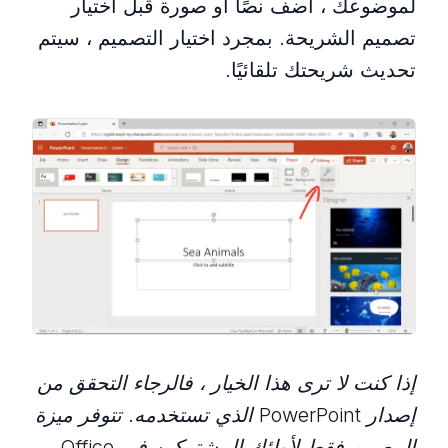
لموضوعك ، أضف نصًا أو صورة قبل اختيار
تصميم الشريحة. بمجرد اختيار التصميم ، سيتم
تحديث شريحتك تلقائيًا.
إذا كنت لا ترى هذا الخيار ، فالرجاء التحقق من
إصدار PowerPoint الذي تستخدمه. تتوفر ميزة
المصمم فقط لأولئك المشتركين في Office