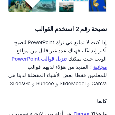
نصيحة رقم 2 استخدم القوالب
إذا كنت لا تمانع في ترك PowerPoint لتصبح
أكثر إبداعًا ، فهناك عدد غير قليل من مواقع
الويب حيث يمكنك
تنزيل قوالب PowerPoint
مجانية
؛ العديد من هؤلاء لديهم قوالب
للمعلمين فقط! بعض الأشياء المفضلة لدينا هي
Canva و SlideModel و Buncee و SlidesGo.
كانفا
ما هذا؟
Canva
هي أداة ويب لإنشاء تصميمات