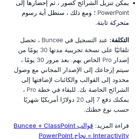
يمكن تنزيل الشرائح كصور ، ثم إحضارها إلى
PowerPoint ؛ ومع ذلك ، ستظل أية رسوم
متحركة ثابتة.
التكلفة:
عند التسجيل في Buncee ، تحصل
تلقائيًا على نسخة تجريبية مدتها 30 يومًا من
إصدار Pro الخاص بهم. بعد مرور 30 ​​يومًا ،
سيتم إرجاعك إلى الإصدار المجاني مع وصول
محدود إلى القوالب والكائنات لإضافتها إلى
الشرائح الخاصة بك. للبقاء في خطة Pro ،
يمكنك دفع 7 إلى 20 دولارًا أمريكيًا شهريًا
حسب نوع خطتك.
قراءة المزيد:
قوالب Buncee + ClassPoint
Interactivity = نجاح PowerPoint