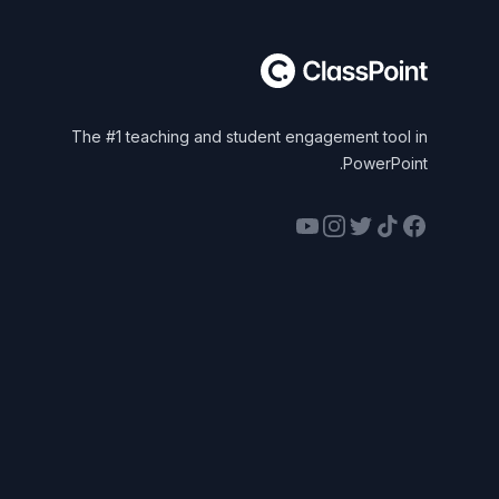
The #1 teaching and student engagement tool in
PowerPoint.
YouTube
Instagram
Twitter
Facebook
TikTok