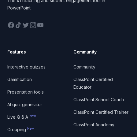
The #1 teaching and student engagement tool in
PowerPoint.
Facebook
TikTok
Twitter
Instagram
YouTube
Features
Community
Interactive quizzes
Community
Gamification
ClassPoint Certified
Educator
Presentation tools
ClassPoint School Coach
AI quiz generator
ClassPoint Certified Trainer
New
Live Q & A
ClassPoint Academy
New
Grouping