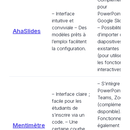
pour
– Interface
PowerPoint et
intuitive et
Google Slides.
conviviale – Des
– Possibilité
AhaSlides
modèles prêts à
d’importer des
l’emploi facilitent
diapositives
la configuration.
existantes
(pour utiliser
les fonctions
interactives).
– S’intègre à
PowerPoint,
– Interface claire ;
Teams, Zoom
facile pour les
(complément
étudiants de
disponible). –
s’inscrire via un
Fonctionne
code. – Une
Mentimètre
également de
certaine courbe