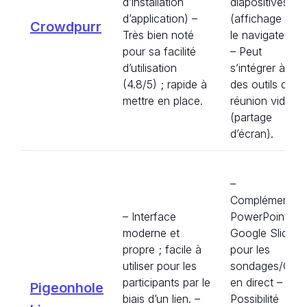
d’installation
diapositives
d’application) –
(affichage via
Crowdpurr
Très bien noté
le navigateur)
pour sa facilité
– Peut
d’utilisation
s’intégrer à
(4.8/5) ; rapide à
des outils de
mettre en place.
réunion vidéo
(partage
d’écran).
–
Compléments
– Interface
PowerPoint et
moderne et
Google Slides
propre ; facile à
pour les
utiliser pour les
sondages/Q&A
participants par le
en direct –
Pigeonhole
biais d’un lien. –
Possibilité