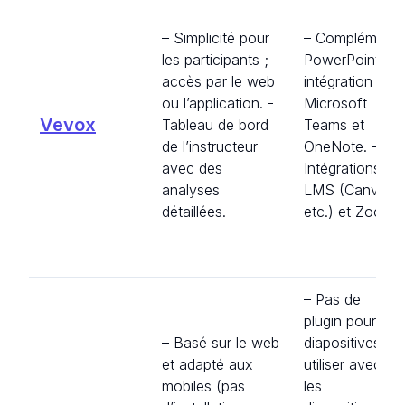
– Simplicité pour
– Complément
les participants ;
PowerPoint ;
accès par le web
intégration de
ou l’application. -
Microsoft
Vevox
Tableau de bord
Teams et
de l’instructeur
OneNote. –
avec des
Intégrations
analyses
LMS (Canvas,
détaillées.
etc.) et Zoom.
– Pas de
plugin pour les
– Basé sur le web
diapositives ; à
et adapté aux
utiliser avec
mobiles (pas
les