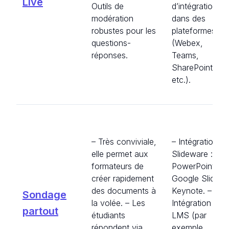
Live
Outils de
d’intégration
modération
dans des
robustes pour les
plateformes
questions-
(Webex,
réponses.
Teams,
SharePoint,
etc.).
– Très conviviale,
– Intégrations
elle permet aux
Slideware :
formateurs de
PowerPoint,
créer rapidement
Google Slides,
des documents à
Keynote. –
Sondage
la volée. – Les
Intégration
partout
étudiants
LMS (par
répondent via
exemple,