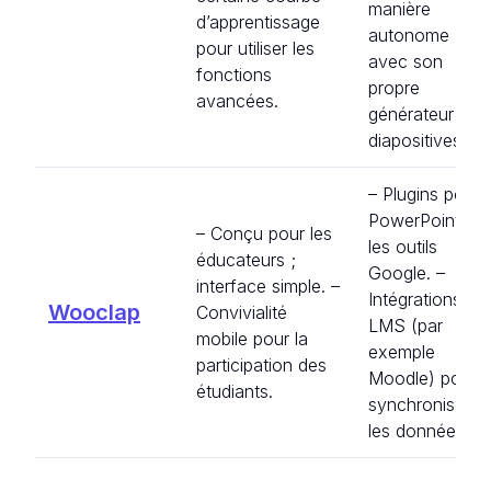
manière
d’apprentissage
autonome
pour utiliser les
avec son
fonctions
propre
avancées.
générateur de
diapositives.
– Plugins pour
PowerPoint et
– Conçu pour les
les outils
éducateurs ;
Google. –
interface simple. –
Intégrations
Wooclap
Convivialité
LMS (par
mobile pour la
exemple
participation des
Moodle) pour
étudiants.
synchroniser
les données.