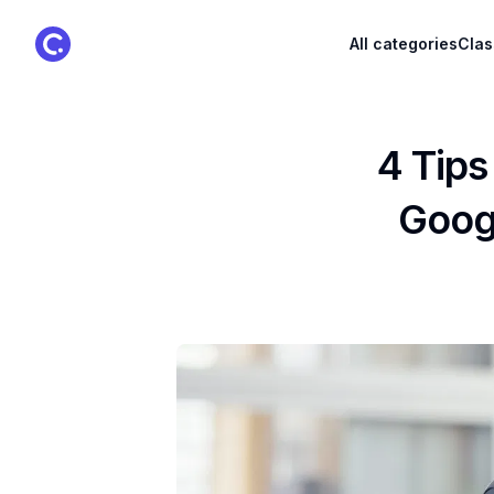
ClassPoint Logo
All categories
Clas
4 Tip
Goog