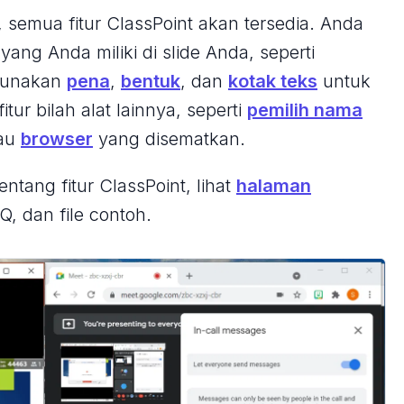
 semua fitur ClassPoint akan tersedia. Anda
ng Anda miliki di slide Anda, seperti
gunakan
pena
,
bentuk
, dan
kotak teks
untuk
ur bilah alat lainnya, seperti
pemilih nama
tau
browser
yang disematkan.
entang fitur ClassPoint, lihat
halaman
Q, dan file contoh
.