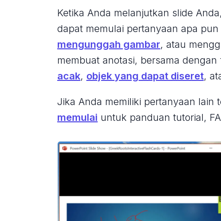
Ketika Anda melanjutkan slide Anda,
dapat memulai pertanyaan apa pun ya
mengunggah gambar
, atau meng
membuat anotasi, bersama dengan fit
acak
,
objek yang dapat diseret
, a
Jika Anda memiliki pertanyaan lain t
memulai
untuk
panduan tutorial, FA