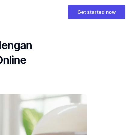
Get started now
dengan
nline