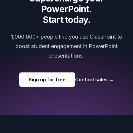
PowerPoint.
Start today.
1,000,000+ people like you use ClassPoint to
boost student engagement in PowerPoint
presentations.
Sign up for free
Contact sales
→
Footer